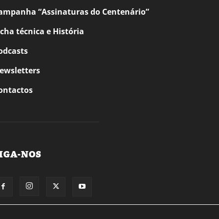
ampanha “Assinaturas do Centenário”
icha técnica e História
odcasts
ewsletters
ontactos
IGA-NOS