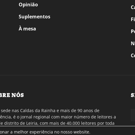
Opinião
C
Suplementos
F
À mesa
P
N
C
BRE NÓS
S
sede nas Caldas da Rainha e mais de 90 anos de
tência, é o jornal regional com maior número de leitores a
de distrito de Leiria, com mais de 40.000 leitores por toda
gião Oeste. Jornal com distribuição em Portugal
ionar a melhor experiência no nosso website.