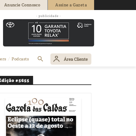
Anuncie Connosco
Assine a Gazeta
tro da
- publicidade -
Área Cliente
ers
Podcasts
Edição #5655