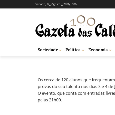
Sábado, 8 _ Agosto _ 2026, 7:06
Jovens mostram
Juventude
-
Redação
29 de Junho, 2012
534
Sociedade
Política
Economia
Início
Breves
Jovens mostram dotes musicais no Centro da Juventude
Os cerca de 120 alunos que frequentam 
provas do seu talento nos dias 3 e 4 de 
O evento, que conta com entradas livres
pelas 21h00.