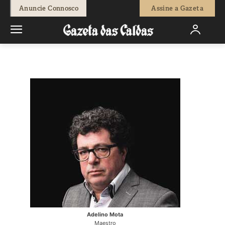
-
Redação
8 de Outubro, 2020
690
0
Anuncie Connosco
Assine a Gazeta
Início
Cultura
Música | Festival de Jazz do Valado a decorrer
Adelino Mota
Maestro