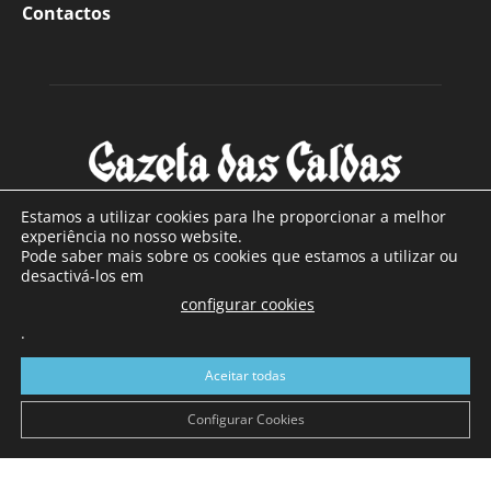
Contactos
Estamos a utilizar cookies para lhe proporcionar a melhor
experiência no nosso website.
Pode saber mais sobre os cookies que estamos a utilizar ou
SOBRE NÓS
desactivá-los em
configurar cookies
Com sede nas Caldas da Rainha e mais de 90 anos de
.
existência, é o jornal regional com maior número de leitores
a sul de distrito de Leiria, com mais de 40.000 leitores por
Aceitar todas
toda a região Oeste. Jornal com distribuição em Portugal
Continental e assinatura online.
Configurar Cookies
SIGA-NOS