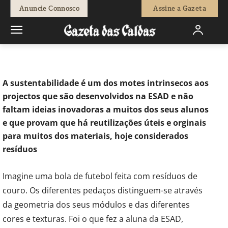
-
Natacha Narciso
14 de Maio, 2020
2403
0
Anuncie Connosco
Assine a Gazeta
Início
Diversos
Alunos da ESAD dão cartas a reaproveitar
materiais
A sustentabilidade é um dos motes intrinsecos aos
projectos que são desenvolvidos na ESAD e não
faltam ideias inovadoras a muitos dos seus alunos
e que provam que há reutilizações úteis e orginais
para muitos dos materiais, hoje considerados
resíduos
Imagine uma bola de futebol feita com resíduos de
couro. Os diferentes pedaços distinguem-se através
da geometria dos seus módulos e das diferentes
cores e texturas. Foi o que fez a aluna da ESAD,