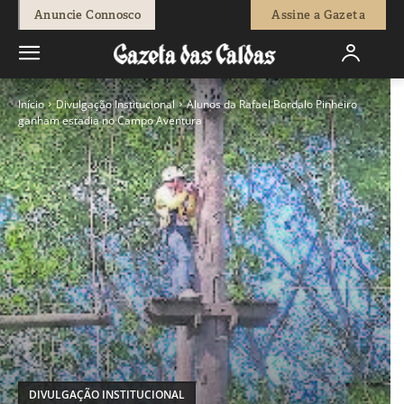
Anuncie Connosco
Assine a Gazeta
Início
Divulgação Institucional
Alunos da Rafael Bordalo Pinheiro
ganham estadia no Campo Aventura
DIVULGAÇÃO INSTITUCIONAL