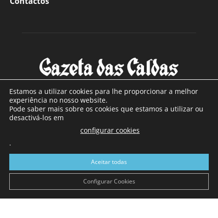
Contactos
Estamos a utilizar cookies para lhe proporcionar a melhor
experiência no nosso website.
Pode saber mais sobre os cookies que estamos a utilizar ou
SOBRE NÓS
desactivá-los em
configurar cookies
Com sede nas Caldas da Rainha e mais de 90 anos de
.
existência, é o jornal regional com maior número de leitores
a sul de distrito de Leiria, com mais de 40.000 leitores por
Aceitar todas
toda a região Oeste. Jornal com distribuição em Portugal
Continental e assinatura online.
Configurar Cookies
SIGA-NOS