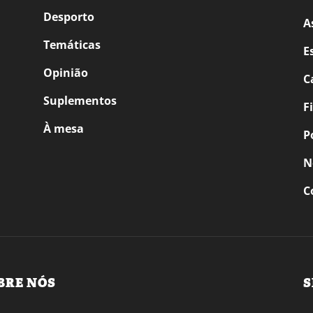
Desporto
A
Temáticas
E
Opinião
C
Suplementos
F
À mesa
P
N
C
BRE NÓS
S