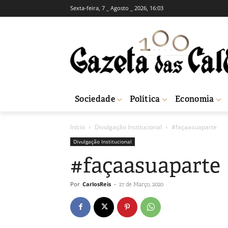
Sexta-feira, 7 _ Agosto _ 2026, 16:03
Sociedade
Política
Economia
Início
Divulgação Institucional
#façaasuaparte
Divulgação Institucional
#façaasuaparte
Por
CarlosReis
-
27 de Março, 2020