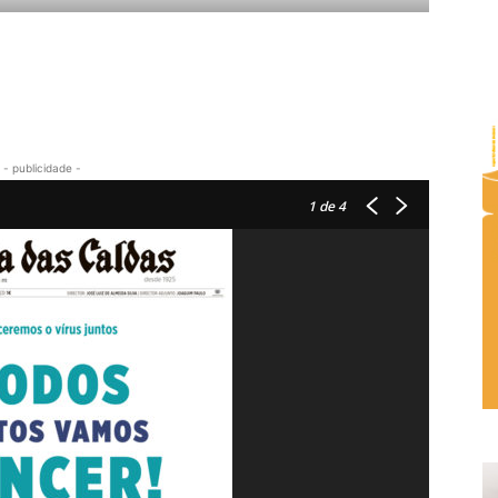
- publicidade -
1
de 4