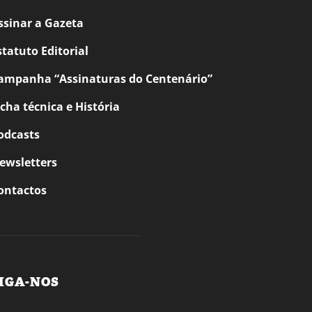
ssinar a Gazeta
statuto Editorial
ampanha “Assinaturas do Centenário”
icha técnica e História
odcasts
ewsletters
ontactos
IGA-NOS