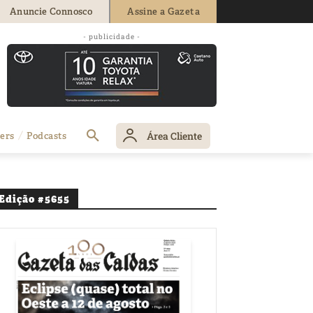
Anuncie Connosco
Assine a Gazeta
- publicidade -
Área Cliente
ers
Podcasts
Edição #5655