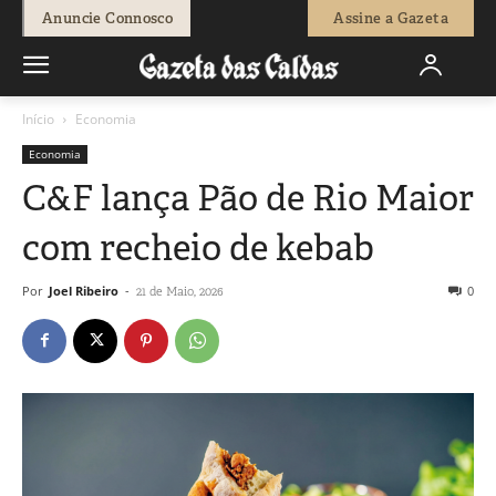
Anuncie Connosco
Assine a Gazeta
Início
Economia
Economia
C&F lança Pão de Rio Maior
com recheio de kebab
Por
Joel Ribeiro
-
0
21 de Maio, 2026