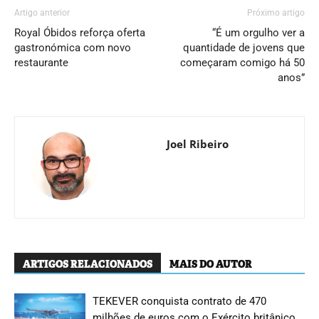
Artigo anterior
Próximo artigo
Royal Óbidos reforça oferta
“É um orgulho ver a
gastronómica com novo
quantidade de jovens que
restaurante
começaram comigo há 50
anos”
Joel Ribeiro
ARTIGOS RELACIONADOS
MAIS DO AUTOR
TEKEVER conquista contrato de 470
milhões de euros com o Exército britânico