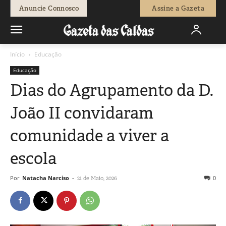
Anuncie Connosco
Assine a Gazeta
Início
Educação
Educação
Dias do Agrupamento da D.
João II convidaram
comunidade a viver a
escola
Por
Natacha Narciso
-
0
21 de Maio, 2026