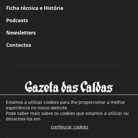
Ficha técnica e História
Podcasts
Newsletters
Contactos
Estamos a utilizar cookies para lhe proporcionar a melhor
experiência no nosso website.
Pode saber mais sobre os cookies que estamos a utilizar ou
SOBRE NÓS
desactivá-los em
configurar cookies
Com sede nas Caldas da Rainha e mais de 90 anos de
.
existência, é o jornal regional com maior número de leitores