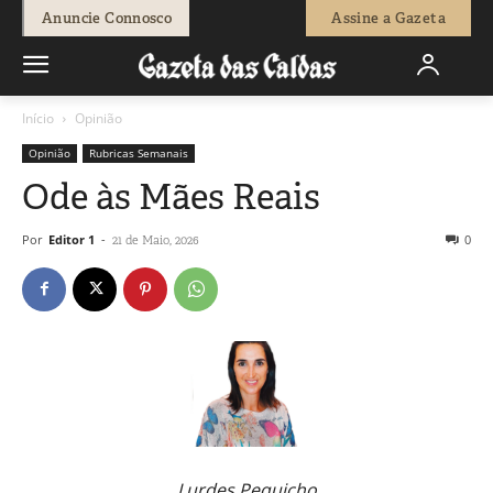
Anuncie Connosco
Assine a Gazeta
Início
Opinião
Opinião
Rubricas Semanais
Ode às Mães Reais
Por
Editor 1
-
0
21 de Maio, 2026
Lurdes Pequicho