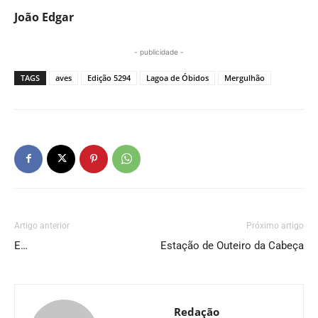
João Edgar
- publicidade -
TAGS
aves
Edição 5294
Lagoa de Óbidos
Mergulhão
Artigo anterior
Próximo artigo
E…
Estação de Outeiro da Cabeça
Redação