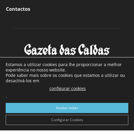
Contactos
Estamos a utilizar cookies para lhe proporcionar a melhor
experiência no nosso website.
Pode saber mais sobre os cookies que estamos a utilizar ou
SOBRE NÓS
desactivá-los em
configurar cookies
Com sede nas Caldas da Rainha e mais de 90 anos de
.
existência, é o jornal regional com maior número de leitores
a sul de distrito de Leiria, com mais de 40.000 leitores por
Aceitar todas
toda a região Oeste. Jornal com distribuição em Portugal
Continental e assinatura online.
Configurar Cookies