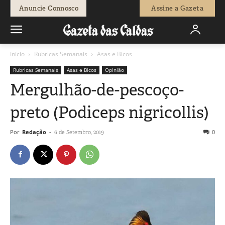
Anuncie Connosco
Assine a Gazeta
Início
Rubricas Semanais
Asas e Bicos
Rubricas Semanais
Asas e Bicos
Opinião
Mergulhão-de-pescoço-
preto (Podiceps nigricollis)
Por
Redação
-
0
6 de Setembro, 2019