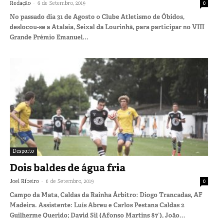
-
Redação
6 de Setembro, 2019
0
No passado dia 31 de Agosto o Clube Atletismo de Óbidos,
deslocou-se a Atalaia, Seixal da Lourinhã, para participar no VIII
Grande Prémio Emanuel...
Desporto
Dois baldes de água fria
-
Joel Ribeiro
6 de Setembro, 2019
0
Campo da Mata, Caldas da Rainha Árbitro: Diogo Trancadas, AF
Madeira. Assistente: Luís Abreu e Carlos Pestana Caldas 2
Guilherme Querido; David Sil (Afonso Martins 87’), João...