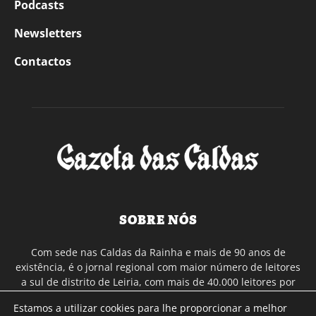
Podcasts
Newsletters
Contactos
SOBRE NÓS
Com sede nas Caldas da Rainha e mais de 90 anos de
existência, é o jornal regional com maior número de leitores
a sul de distrito de Leiria, com mais de 40.000 leitores por
toda a região Oeste. Jornal com distribuição em Portugal
Estamos a utilizar cookies para lhe proporcionar a melhor
Continental e assinatura online.