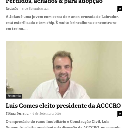
Perdidos, achados & para adopção
-
Redação
6 de Setembro, 2019
0
A Jokas é uma jovem com cerca de 2 anos, cruzada de Labrador,
está esterilizada e tem chip.É muito brincalhona e encontra-se
em treino....
Economia
Luís Gomes eleito presidente da ACCCRO
-
Fátima Ferreira
6 de Setembro, 2019
0
O empresário do ramo Imobiliário e Construção Civil, Luís
Gomes, foi eleito presidente da direcção da ACCCRO, no passado