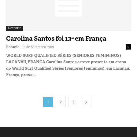
Desporto
Carolina Santos foi 13ª em França
-
Redação
6 de Setembro, 2019
0
WORLD SURF QUALIFIED SÉRIES (SENIORES FEMININOS)
LACANAU, FRANÇA Carolina Santos esteve presente em etapa
do World Surf Qualified Séries (Seniores femininos), em Lacanau,
França, prova...
1
2
3