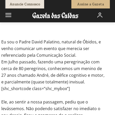
-
Redação
15 de Setembro, 2017
565
0
Anuncie Connosco
Assine a Gazeta
Início
Opinião
Correio Leitores
A peregrinação do André
Eu sou o Padre David Palatino, natural de Óbidos, e
venho comunicar um evento que merecia ser
referenciado pela Comunicação Social.
Em Julho passado, fazendo uma peregrinação com
cerca de 80 peregrinos, conhecemos um menino de
27 anos chamado André, de défice cognitivo e motor,
e parcialmente (quase totalmente) invisual.
[shc_shortcode class=”shc_mybox”]
Ele, ao sentir a nossa passagem, pediu que o
levássemos. Não podendo satisfazer no imediato o