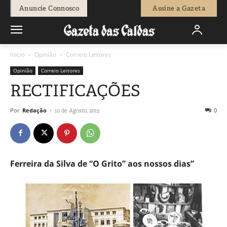
Anuncie Connosco
Assine a Gazeta
Início
Opinião
Correio Leitores
Opinião
Correio Leitores
RECTIFICAÇÕES
Por
Redação
-
0
10 de Agosto, 2015
Ferreira da Silva de “O Grito” aos nossos dias”