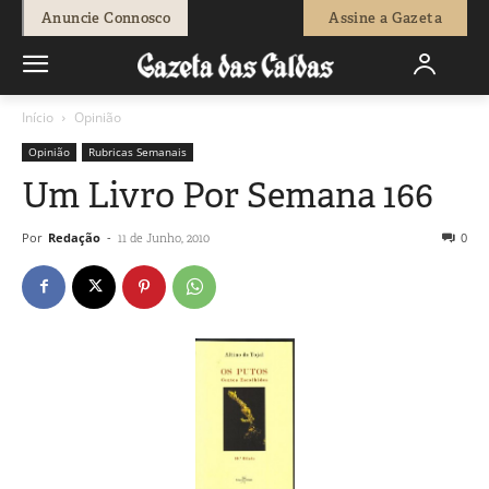
Anuncie Connosco
Assine a Gazeta
Início
Opinião
Opinião
Rubricas Semanais
Um Livro Por Semana 166
Por
Redação
-
0
11 de Junho, 2010