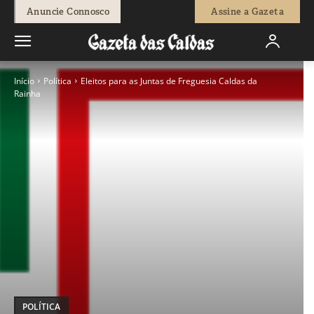
Anuncie Connosco
Assine a Gazeta
Início
Política
Eleitos para as Juntas de Freguesia Caldas da
Rainha
POLÍTICA