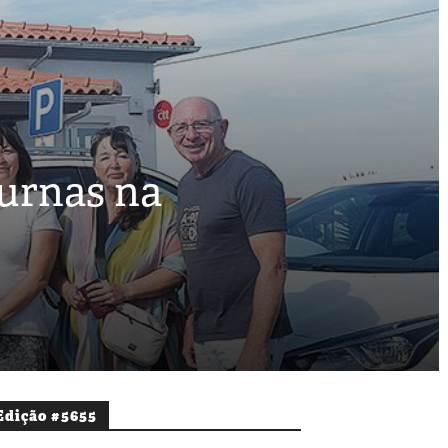
 urnas na
Edição #5655