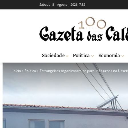
Sábado, 8 _ Agosto _ 2026, 7:32
Sociedade
Política
Economia
Início
Política
Estrangeiros organizaram-se para ir às urnas na Ussei