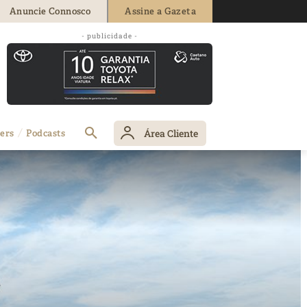
Anuncie Connosco
Assine a Gazeta
- publicidade -
Área Cliente
ers
Podcasts