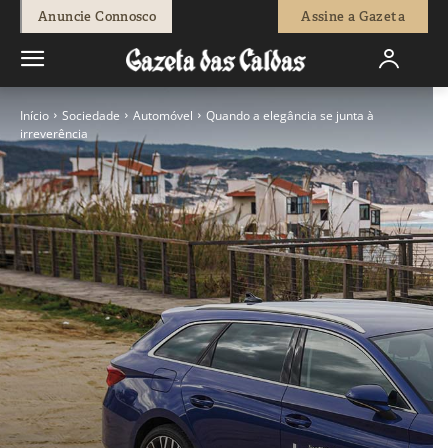
Anuncie Connosco
Assine a Gazeta
Início
Sociedade
Automóvel
Quando a elegância se junta à
irreverência