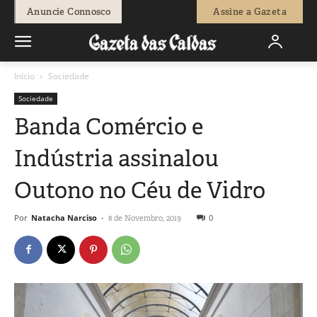
Anuncie Connosco
Assine a Gazeta
Início
Sociedade
Sociedade
Banda Comércio e
Indústria assinalou
Outono no Céu de Vidro
Por
Natacha Narciso
-
0
8 de Novembro, 2019