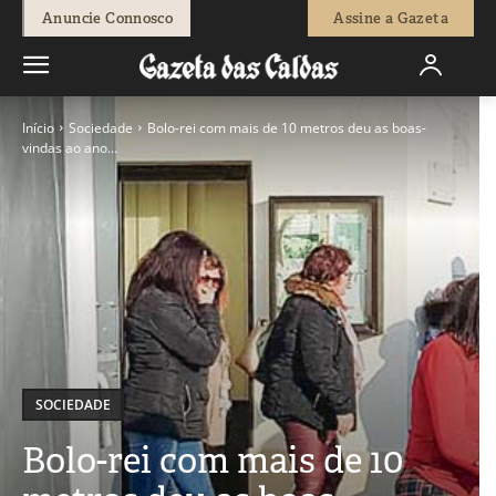
Anuncie Connosco
Assine a Gazeta
Início
Sociedade
Bolo-rei com mais de 10 metros deu as boas-
vindas ao ano...
SOCIEDADE
Bolo-rei com mais de 10