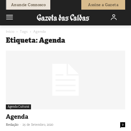
Anuncie Connosco
Assine a Gazeta
Início
Tags
Agenda
Etiqueta: Agenda
Agenda Cultural
Agenda
-
Redação
25 de Setembro, 2020
0