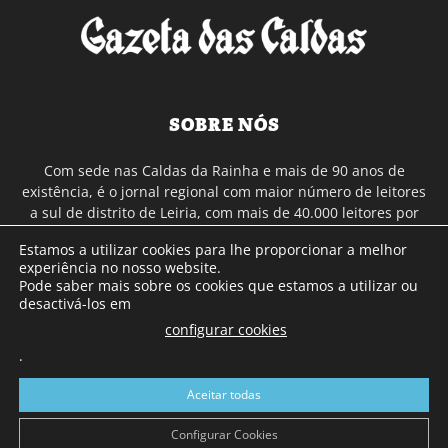
SOBRE NÓS
Com sede nas Caldas da Rainha e mais de 90 anos de
existência, é o jornal regional com maior número de leitores
a sul de distrito de Leiria, com mais de 40.000 leitores por
toda a região Oeste. Jornal com distribuição em Portugal
Estamos a utilizar cookies para lhe proporcionar a melhor
Continental e assinatura online.
experiência no nosso website.
Pode saber mais sobre os cookies que estamos a utilizar ou
desactivá-los em
SIGA-NOS
configurar cookies
.
Aceitar todas
Configurar Cookies
© Gazeta das Caldas - 2026