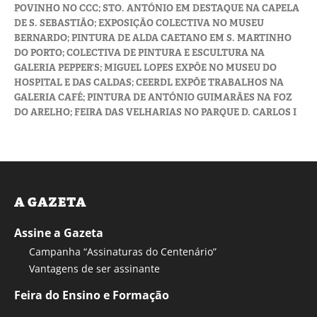
POVINHO NO CCC; STO. ANTÓNIO EM DESTAQUE NA CAPELA
DE S. SEBASTIÃO; EXPOSIÇÃO COLECTIVA NO MUSEU
BERNARDO; PINTURA DE ALDA CAETANO EM S. MARTINHO
DO PORTO; COLECTIVA DE PINTURA E ESCULTURA NA
GALERIA PEPPER’S; MIGUEL LOPES EXPÔE NO MUSEU DO
HOSPITAL E DAS CALDAS; CEERDL EXPÕE TRABALHOS NA
GALERIA CAFÉ; PINTURA DE ANTÓNIO GUIMARÃES NA FOZ
DO ARELHO; FEIRA DAS VELHARIAS NO PARQUE D. CARLOS I
A GAZETA
Assine a Gazeta
Campanha “Assinaturas do Centenário”
Vantagens de ser assinante
Feira do Ensino e Formação