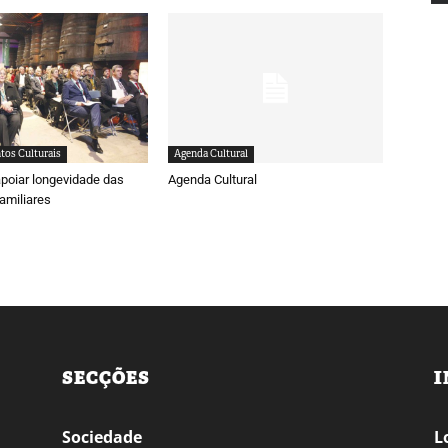
tos Culturais
Agenda Cultural
poiar longevidade das
Agenda Cultural
amiliares
SECÇÕES
I
Sociedade
L