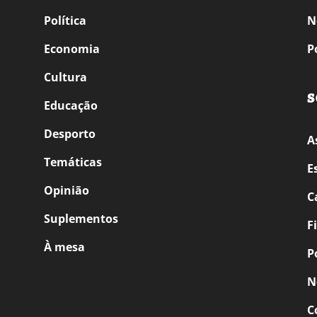
Política
N
Economia
P
Cultura
S
Educação
Desporto
A
Temáticas
E
Opinião
C
Suplementos
F
À mesa
P
N
C