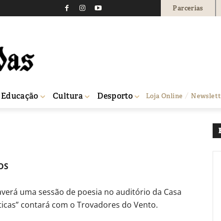
Parcerias
TURAIS
 Culturais
633
0
Educação
Cultura
Desporto
Loja Online
Newslett
lturais
OS
haverá uma sessão de poesia no auditório da Casa
ticas” contará com o Trovadores do Vento.