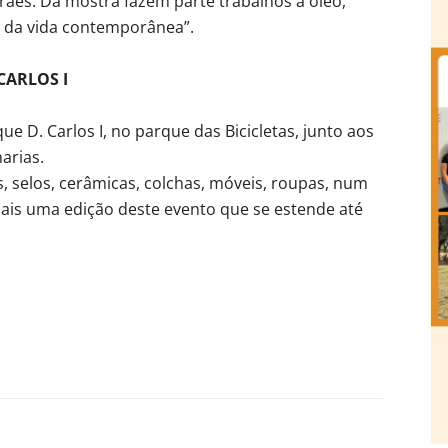
ães. Da mostra fazem parte trabalhos a óleo,
 da vida contemporânea”.
CARLOS I
 D. Carlos I, no parque das Bicicletas, junto aos
arias.
, selos, cerâmicas, colchas, móveis, roupas, num
 mais uma edição deste evento que se estende até