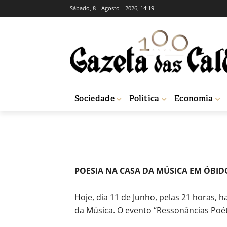
Sábado, 8 _ Agosto _ 2026, 14:19
AGENDA CULTURAL
ACONTECIMENTOS CUL
Acontecimentos
-
Natacha Narciso
11 de Junho, 2010
Sociedade
Política
Economia
Início
Agenda Cultural
Acontecimentos Culturais
Acontecimentos Cu
POESIA NA CASA DA MÚSICA EM ÓBID
Hoje, dia 11 de Junho, pelas 21 horas, 
da Música. O evento “Ressonâncias Poé