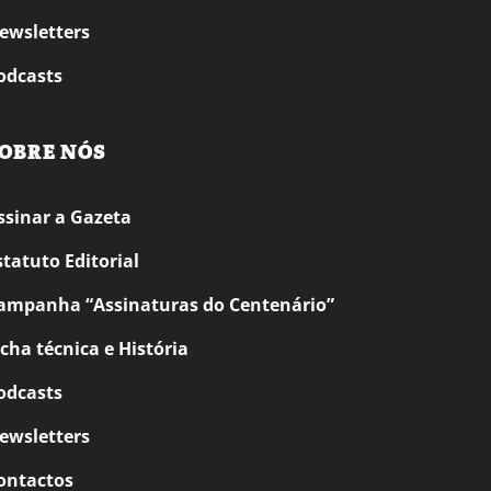
ewsletters
odcasts
OBRE NÓS
ssinar a Gazeta
statuto Editorial
ampanha “Assinaturas do Centenário”
icha técnica e História
odcasts
ewsletters
ontactos