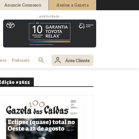
Anuncie Connosco
Assine a Gazeta
- publicidade -
Área Cliente
ers
Podcasts
Edição #5655