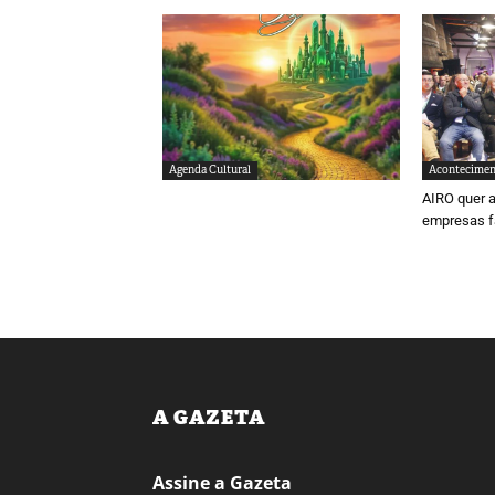
Agenda Cultural
Acontecimen
AIRO quer a
empresas f
A GAZETA
Assine a Gazeta