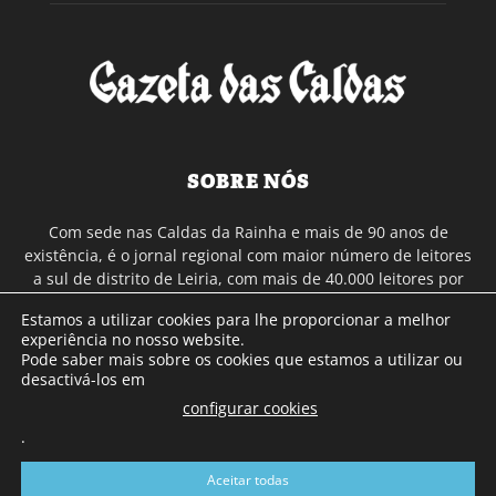
SOBRE NÓS
Com sede nas Caldas da Rainha e mais de 90 anos de
existência, é o jornal regional com maior número de leitores
a sul de distrito de Leiria, com mais de 40.000 leitores por
toda a região Oeste. Jornal com distribuição em Portugal
Estamos a utilizar cookies para lhe proporcionar a melhor
Continental e assinatura online.
experiência no nosso website.
Pode saber mais sobre os cookies que estamos a utilizar ou
desactivá-los em
SIGA-NOS
configurar cookies
.
Aceitar todas