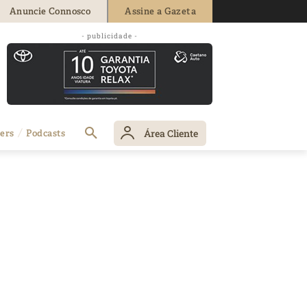
Anuncie Connosco
Assine a Gazeta
- publicidade -
Área Cliente
ers
Podcasts