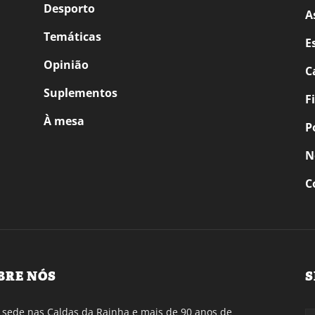
Desporto
A
Temáticas
E
Opinião
C
Suplementos
F
À mesa
P
N
C
BRE NÓS
S
sede nas Caldas da Rainha e mais de 90 anos de