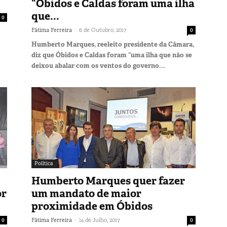
“Óbidos e Caldas foram uma ilha
que...
0
-
Fátima Ferreira
6 de Outubro, 2017
0
Humberto Marques, reeleito presidente da Câmara,
diz que Óbidos e Caldas foram “uma ilha que não se
deixou abalar com os ventos do governo...
Política
Humberto Marques quer fazer
or
um mandato de maior
proximidade em Óbidos
-
0
Fátima Ferreira
14 de Julho, 2017
0