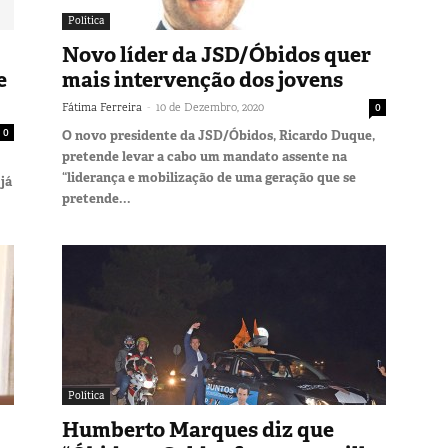
Política
Novo líder da JSD/Óbidos quer
e
mais intervenção dos jovens
-
Fátima Ferreira
10 de Dezembro, 2020
0
0
O novo presidente da JSD/Óbidos, Ricardo Duque,
pretende levar a cabo um mandato assente na
“liderança e mobilização de uma geração que se
já
pretende...
Política
Humberto Marques diz que