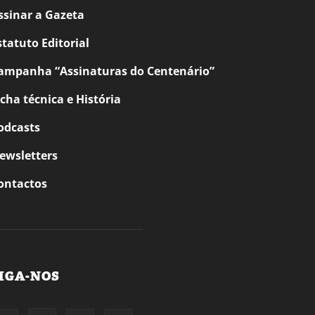
ssinar a Gazeta
statuto Editorial
ampanha “Assinaturas do Centenário”
icha técnica e História
odcasts
ewsletters
ontactos
IGA-NOS