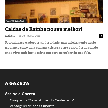
Correio Leitores
Caldas da Rainha no seu melhor!
-
Redação
26 de Agosto, 2011
0
Sou caldense e adoro a minha cidade, mas infelizmente neste
momento sinto uma enorme tristeza e até vergonha da cidade
onde vivo, pois basta sair à rua para perceber do que falo.
A GAZETA
Assine a Gazeta
Campanha “Assinaturas do Centenário”
Vantagens de ser assinante