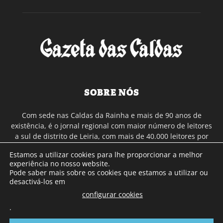
SOBRE NÓS
Com sede nas Caldas da Rainha e mais de 90 anos de
existência, é o jornal regional com maior número de leitores
a sul de distrito de Leiria, com mais de 40.000 leitores por
toda a região Oeste. Jornal com distribuição em Portugal
Estamos a utilizar cookies para lhe proporcionar a melhor
Continental e assinatura online.
experiência no nosso website.
Pode saber mais sobre os cookies que estamos a utilizar ou
desactivá-los em
SIGA-NOS
configurar cookies
.