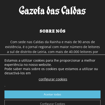
SOBRE NÓS
Com sede nas Caldas da Rainha e mais de 90 anos de
existência, é o jornal regional com maior número de leitores
a sul de distrito de Leiria, com mais de 40.000 leitores por
toda a região Oeste. Jornal com distribuição em Portugal
Estamos a utilizar cookies para lhe proporcionar a melhor
Continental e assinatura online.
experiência no nosso website.
Pode saber mais sobre os cookies que estamos a utilizar ou
desactivá-los em
SIGA-NOS
configurar cookies
.
Aceitar todas
Configurar Cookies