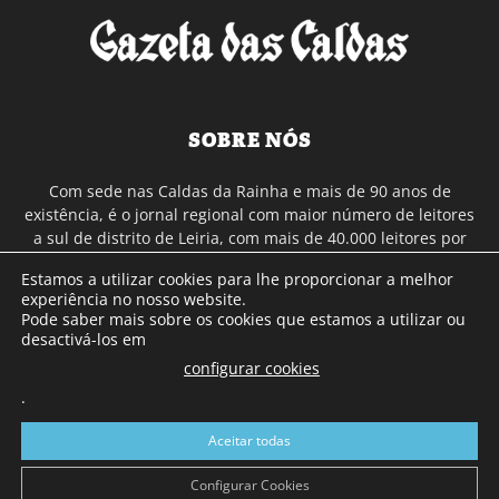
SOBRE NÓS
Com sede nas Caldas da Rainha e mais de 90 anos de
existência, é o jornal regional com maior número de leitores
a sul de distrito de Leiria, com mais de 40.000 leitores por
toda a região Oeste. Jornal com distribuição em Portugal
Estamos a utilizar cookies para lhe proporcionar a melhor
Continental e assinatura online.
experiência no nosso website.
Pode saber mais sobre os cookies que estamos a utilizar ou
desactivá-los em
SIGA-NOS
configurar cookies
.
Aceitar todas
Configurar Cookies
© Gazeta das Caldas - 2026