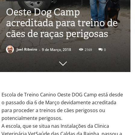
Oeste Dog Camp
acreditada para treino de
cães de raças perigosas
-
Joel Ribeiro
9 de Março, 2018
2169
0
Escola de Treino Canino Oeste DOG Camp está desde
o passado dia 6 de Março devidamente acreditada
para proceder a treinos de cães perigosos ou
potencialmente perigosos.
A escola, que se situa nas Instalações da Clinica
Veterinária VetSaúde das Caldas da Rainha, passou a