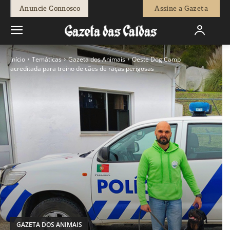
Anuncie Connosco
Assine a Gazeta
Início
Temáticas
Gazeta dos Animais
Oeste Dog Camp
acreditada para treino de cães de raças perigosas
GAZETA DOS ANIMAIS