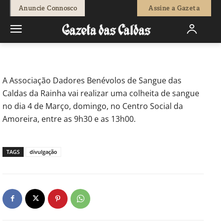
-
Redação
2 de Março, 2012
610
0
Anuncie Connosco
Assine a Gazeta
Início
Actuais
Recolha de sangue na Amoreira
A Associação Dadores Benévolos de Sangue das
Caldas da Rainha vai realizar uma colheita de sangue
no dia 4 de Março, domingo, no Centro Social da
Amoreira, entre as 9h30 e as 13h00.
TAGS
divulgação