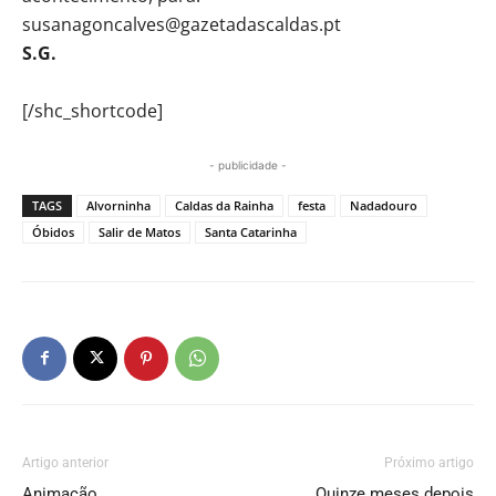
susanagoncalves@gazetadascaldas.pt
S.G.
[/shc_shortcode]
- publicidade -
TAGS
Alvorninha
Caldas da Rainha
festa
Nadadouro
Óbidos
Salir de Matos
Santa Catarinha
Artigo anterior
Próximo artigo
Animação
Quinze meses depois