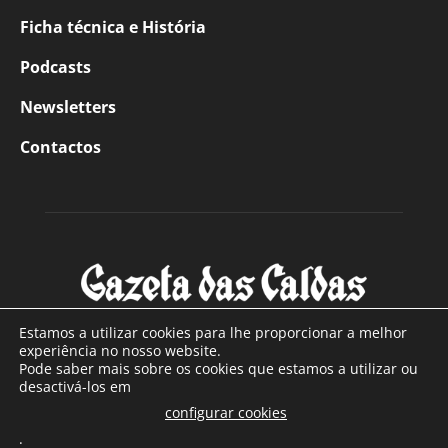
Ficha técnica e História
Podcasts
Newsletters
Contactos
Estamos a utilizar cookies para lhe proporcionar a melhor
experiência no nosso website.
Pode saber mais sobre os cookies que estamos a utilizar ou
SOBRE NÓS
desactivá-los em
configurar cookies
Com sede nas Caldas da Rainha e mais de 90 anos de
.
existência, é o jornal regional com maior número de leitores