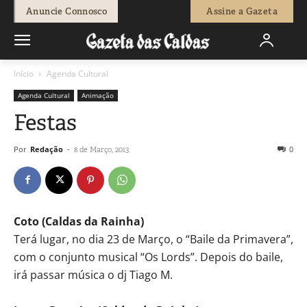
Anuncie Connosco
Assine a Gazeta
Início
Agenda Cultural
Agenda Cultural
Animação
Festas
Por
Redação
-
0
8 de Março, 2013
Coto (Caldas da Rainha)
Terá lugar, no dia 23 de Março, o “Baile da Primavera”,
com o conjunto musical “Os Lords”. Depois do baile,
irá passar música o dj Tiago M.