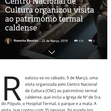
Centro Nacional de
Cultura organizou visita
ao património termal
caldense
-
Natacha Narciso
22 de Março, 2019
674
0
R
ealizou-se no sábado, 9 de Março, uma
visita organizada pelo Centro Nacional
de Cultura (CNC) ao património termal
caldense, que inclui a Igreja de Nª de Sra.
do Pópulo, o Hospital Termal, o parque e a mata. A
visita, que contou com 35 pessoas, foi guiada por