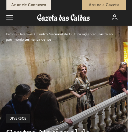
Anuncie Connosco
Assine a Gazeta
Início
Diversos
Centro Nacional de Cultura organizou visita ao
património termal caldense
DIVERSOS