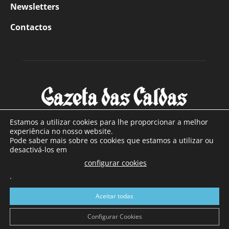
Newsletters
Contactos
Estamos a utilizar cookies para lhe proporcionar a melhor
experiência no nosso website.
Pode saber mais sobre os cookies que estamos a utilizar ou
SOBRE NÓS
desactivá-los em
configurar cookies
Com sede nas Caldas da Rainha e mais de 90 anos de
.
existência, é o jornal regional com maior número de leitores
a sul de distrito de Leiria, com mais de 40.000 leitores por
Aceitar todas
toda a região Oeste. Jornal com distribuição em Portugal
Continental e assinatura online.
Configurar Cookies