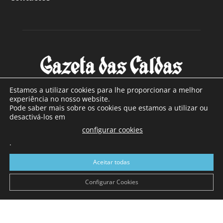
Estamos a utilizar cookies para lhe proporcionar a melhor
experiência no nosso website.
Pode saber mais sobre os cookies que estamos a utilizar ou
SOBRE NÓS
desactivá-los em
configurar cookies
Com sede nas Caldas da Rainha e mais de 90 anos de
.
existência, é o jornal regional com maior número de leitores
a sul de distrito de Leiria, com mais de 40.000 leitores por
Aceitar todas
toda a região Oeste. Jornal com distribuição em Portugal
Continental e assinatura online.
Configurar Cookies
SIGA-NOS