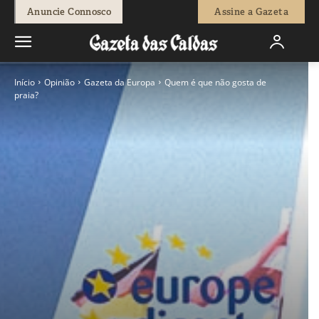
Anuncie Connosco
Assine a Gazeta
Início
Opinião
Gazeta da Europa
Quem é que não gosta de
praia?