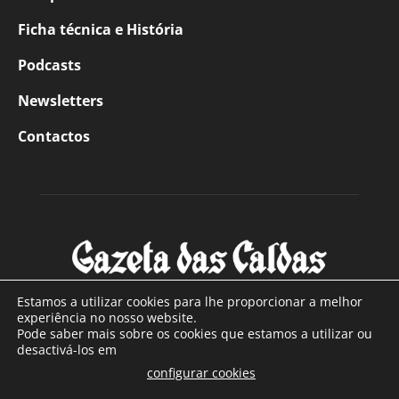
Ficha técnica e História
Podcasts
Newsletters
Contactos
Estamos a utilizar cookies para lhe proporcionar a melhor
experiência no nosso website.
Pode saber mais sobre os cookies que estamos a utilizar ou
SOBRE NÓS
desactivá-los em
configurar cookies
Com sede nas Caldas da Rainha e mais de 90 anos de
.
existência, é o jornal regional com maior número de leitores