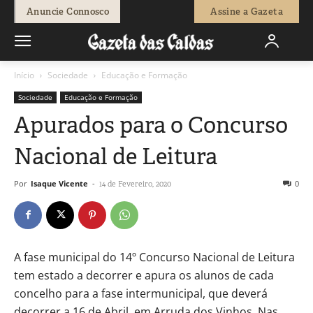
Anuncie Connosco
Assine a Gazeta
Início
Sociedade
Educação e Formação
Sociedade
Educação e Formação
Apurados para o Concurso
Nacional de Leitura
Por
Isaque Vicente
-
0
14 de Fevereiro, 2020
A fase municipal do 14º Concurso Nacional de Leitura
tem estado a decorrer e apura os alunos de cada
concelho para a fase intermunicipal, que deverá
decorrer a 16 de Abril, em Arruda dos Vinhos. Nas