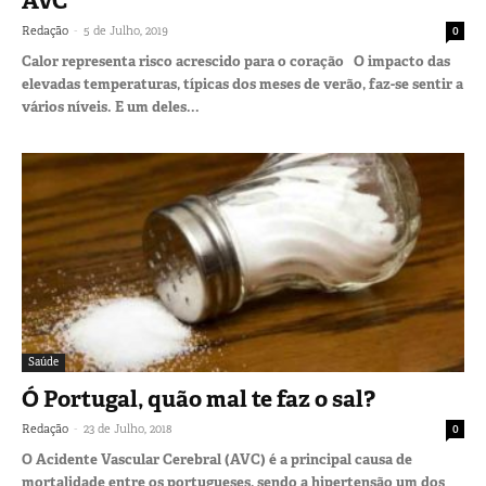
AVC
-
Redação
5 de Julho, 2019
0
Calor representa risco acrescido para o coração O impacto das
elevadas temperaturas, típicas dos meses de verão, faz-se sentir a
vários níveis. E um deles...
Saúde
Ó Portugal, quão mal te faz o sal?
-
Redação
23 de Julho, 2018
0
O Acidente Vascular Cerebral (AVC) é a principal causa de
mortalidade entre os portugueses, sendo a hipertensão um dos