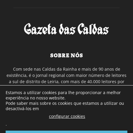
SOBRE NÓS
Com sede nas Caldas da Rainha e mais de 90 anos de
existência, é o jornal regional com maior número de leitores
a sul de distrito de Leiria, com mais de 40.000 leitores por
toda a região Oeste. Jornal com distribuição em Portugal
Estamos a utilizar cookies para lhe proporcionar a melhor
Continental e assinatura online.
experiência no nosso website.
Pode saber mais sobre os cookies que estamos a utilizar ou
desactivá-los em
SIGA-NOS
configurar cookies
.