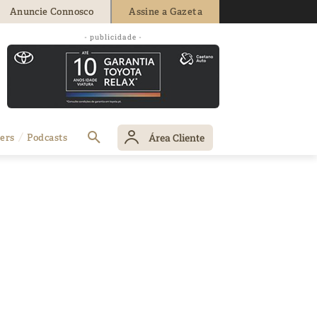
Anuncie Connosco
Assine a Gazeta
- publicidade -
Área Cliente
ers
Podcasts