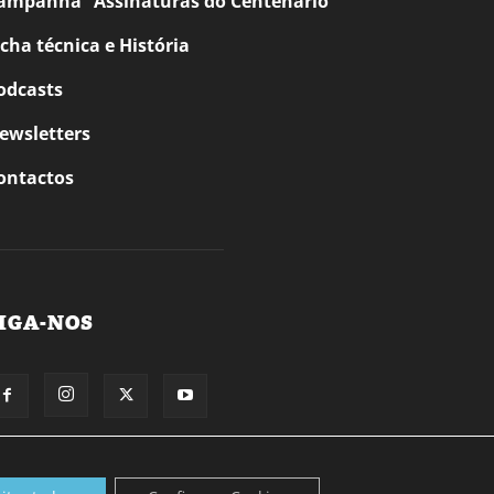
ampanha “Assinaturas do Centenário”
icha técnica e História
odcasts
ewsletters
ontactos
IGA-NOS