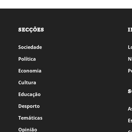
SECÇÕES
I
Sociedade
L
Política
N
Economia
P
Cultura
S
Educação
Desporto
A
Temáticas
E
Opinião