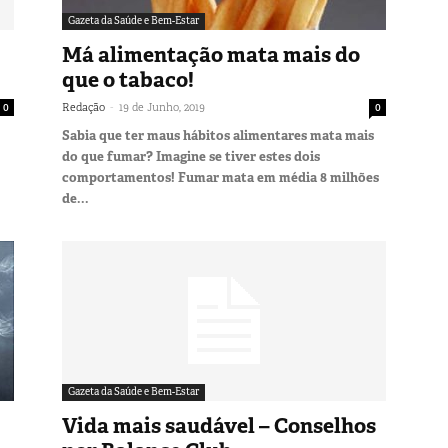
Gazeta da Saúde e Bem-Estar
Má alimentação mata mais do
que o tabaco!
-
0
Redação
19 de Junho, 2019
0
Sabia que ter maus hábitos alimentares mata mais
do que fumar? Imagine se tiver estes dois
comportamentos! Fumar mata em média 8 milhões
de...
Gazeta da Saúde e Bem-Estar
Vida mais saudável – Conselhos