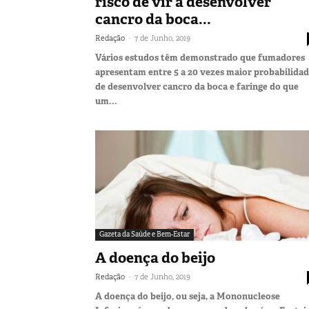
risco de vir a desenvolver
cancro da boca...
-
Redação
7 de Junho, 2019
Vários estudos têm demonstrado que fumadores
apresentam entre 5 a 20 vezes maior probabilida
de desenvolver cancro da boca e faringe do que
um...
Gazeta da Saúde e Bem-Estar
A doença do beijo
-
Redação
7 de Junho, 2019
A doença do beijo, ou seja, a Mononucleose