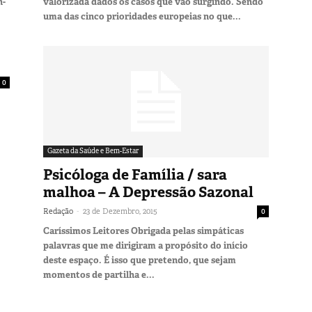
n-
valorizada dados os casos que vão surgindo. Sendo
.
uma das cinco prioridades europeias no que...
0
Gazeta da Saúde e Bem-Estar
Psicóloga de Família / sara
malhoa – A Depressão Sazonal
-
Redação
23 de Dezembro, 2015
0
Caríssimos Leitores Obrigada pelas simpáticas
palavras que me dirigiram a propósito do início
deste espaço. É isso que pretendo, que sejam
momentos de partilha e...