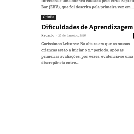
Infeciosa é uma doença causada pelo vírus Esptei
Bar (EBV), que foi descrita pela primeira vez em..
Opinião
Dificuldades de Aprendizagem
-
Redação
22 de Janeiro, 2016
Caríssimos Leitores: Na altura em que as nossas
crianças estão a iniciar o 2.º período, após as
primeiras avaliações, por vezes, evidencia-se uma
discrepância entre...