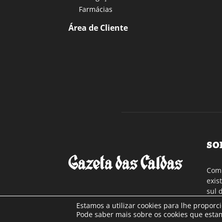
Farmácias
Área de Cliente
SO
Com 
exis
sul 
a re
Estamos a utilizar cookies para lhe proporc
Cont
Pode saber mais sobre os cookies que estam