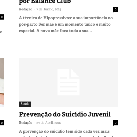
por Balance Club
-
Redação
7 de Junho, 2019
0
0
A técnica de Hipopressivos: a sua importância no
pós-parto Ser mãe é um momento único e muito
especial. A nova mãe foca toda a sua...
de
Saúde
Prevenção do Suicídio Juvenil
-
0
Redação
29 de Abril, 2016
0
A prevenção do suicídio tem sido cada vez mais