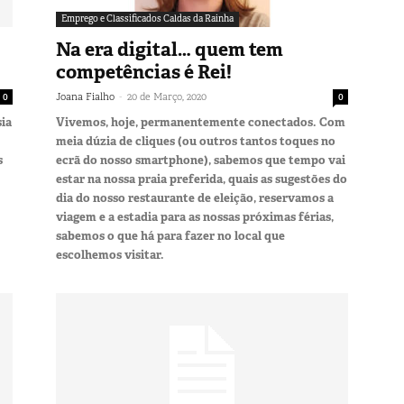
Emprego e Classificados Caldas da Rainha
Na era digital… quem tem
competências é Rei!
-
0
Joana Fialho
20 de Março, 2020
0
sia
Vivemos, hoje, permanentemente conectados. Com
meia dúzia de cliques (ou outros tantos toques no
s
ecrã do nosso smartphone), sabemos que tempo vai
estar na nossa praia preferida, quais as sugestões do
dia do nosso restaurante de eleição, reservamos a
viagem e a estadia para as nossas próximas férias,
sabemos o que há para fazer no local que
escolhemos visitar.