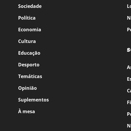
Sociedade
L
Política
N
Economia
P
Cultura
S
Educação
Desporto
A
Temáticas
E
Opinião
C
Suplementos
F
À mesa
P
N