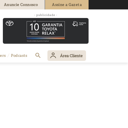
Anuncie Connosco
Assine a Gazeta
- publicidade -
Área Cliente
ers
Podcasts