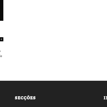
0
o
de
SECÇÕES
I