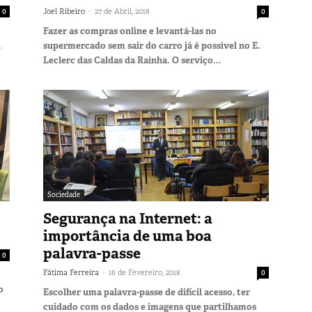
-
0
Joel Ribeiro
27 de Abril, 2018
0
Fazer as compras online e levantá-las no
.
supermercado sem sair do carro já é possível no E.
Leclerc das Caldas da Rainha. O serviço...
Sociedade
Segurança na Internet: a
importância de uma boa
palavra-passe
0
-
Fátima Ferreira
16 de Fevereiro, 2018
0
o
Escolher uma palavra-passe de difícil acesso, ter
cuidado com os dados e imagens que partilhamos