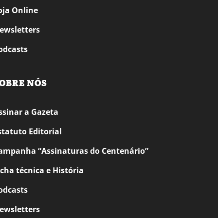
oja Online
ewsletters
odcasts
OBRE NÓS
ssinar a Gazeta
statuto Editorial
ampanha “Assinaturas do Centenário”
icha técnica e História
odcasts
ewsletters