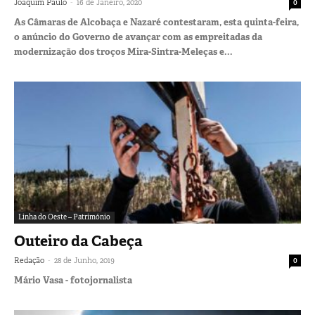
-
Joaquim Paulo
16 de Janeiro, 2020
0
As Câmaras de Alcobaça e Nazaré contestaram, esta quinta-feira,
o anúncio do Governo de avançar com as empreitadas da
modernização dos troços Mira-Sintra-Meleças e...
Linha do Oeste – Património
Outeiro da Cabeça
-
Redação
28 de Junho, 2019
0
Mário Vasa - fotojornalista