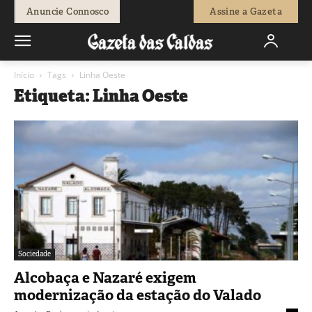
Anuncie Connosco
Assine a Gazeta
Início
Tags
Linha Oeste
Etiqueta: Linha Oeste
Sociedade
Alcobaça e Nazaré exigem
modernização da estação do Valado