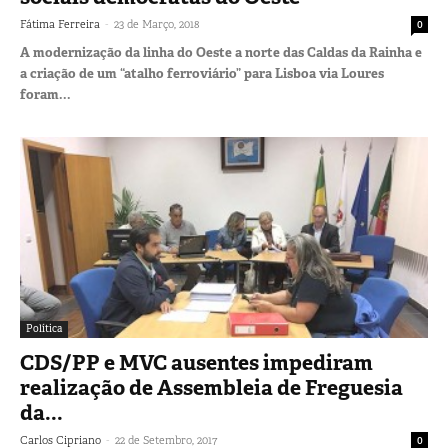
-
Fátima Ferreira
23 de Março, 2018
0
A modernização da linha do Oeste a norte das Caldas da Rainha e
a criação de um “atalho ferroviário” para Lisboa via Loures
foram...
Política
CDS/PP e MVC ausentes impediram
realização de Assembleia de Freguesia
da...
-
Carlos Cipriano
22 de Setembro, 2017
0