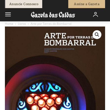
Anuncie Connosco
Assine a Gazeta
Home
Livros
Arte por Terras do Bombarral