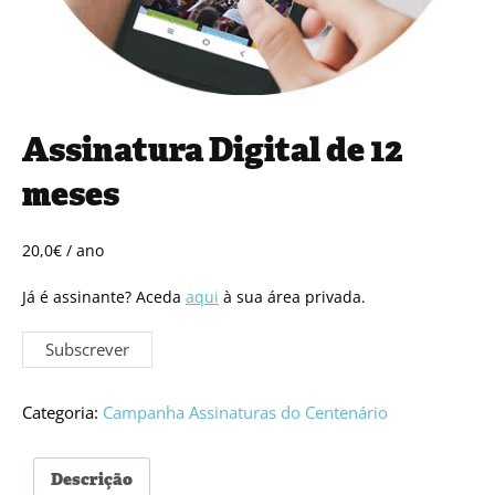
Assinatura Digital de 12
meses
20,0
€
/ ano
Já é assinante? Aceda
aqui
à sua área privada.
Quantidade
Subscrever
de
Assinatura
Digital
Categoria:
Campanha Assinaturas do Centenário
de
12
Descrição
meses