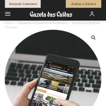
Anuncie Connosco
Assine a Gazeta
Home
Campanha Assinaturas do Centenário
Assinatura Digital de
12 meses