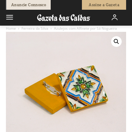
Anuncie Connosco
Assine a Gazeta
Home
Ferreira da Silva
Azulejos com Alfinete por Sá Nogueira