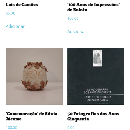
Luís de Camões
‘100 Anos de Impressões’
de Bolota
65,0
€
100,0
€
Adicionar
Adicionar
‘Comemoração’ de Sílvia
50 Fotografias dos Anos
Jácome
Cinquenta
100,0
€
6,0
€