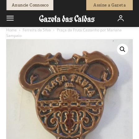
Anuncie Connosco
Assine a Gazeta
Home
Ferreira da Silva
Praça da Fruta Castanho por Mariana
Sampaio