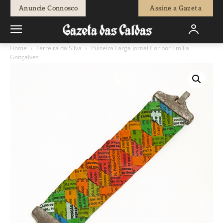
Anuncie Connosco
Assine a Gazeta
Home
Ferreira da Silva
Pulseira Larga Jornal Cor por Emília
Gonçalves