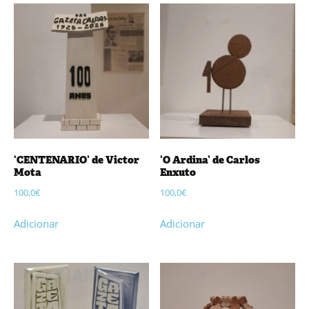
‘CENTENARIO’ de Victor
‘O Ardina’ de Carlos
Mota
Enxuto
100,0
€
100,0
€
Adicionar
Adicionar