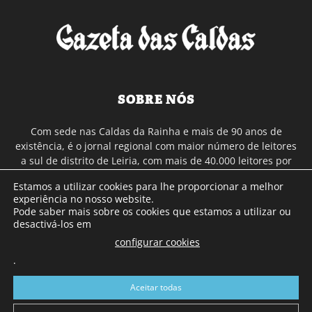
SOBRE NÓS
Com sede nas Caldas da Rainha e mais de 90 anos de
existência, é o jornal regional com maior número de leitores
a sul de distrito de Leiria, com mais de 40.000 leitores por
toda a região Oeste. Jornal com distribuição em Portugal
Estamos a utilizar cookies para lhe proporcionar a melhor
Continental e assinatura online.
experiência no nosso website.
Pode saber mais sobre os cookies que estamos a utilizar ou
desactivá-los em
SIGA-NOS
configurar cookies
.
Aceitar todas