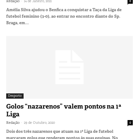
-
Redação
14 de Janeiro, 2021
0
Amélia Silva ajudou o Benfica a conquistar a Taça da Liga de
futebol feminino (3-0), ao entrar no encontro diante do Sp.
Braga, em...
Desporto
Golos “nazarenos” valem pontos na 1ª
Liga
-
Redação
29 de Outubro, 2020
0
Dois dos três nazarenos que atuam na 1ª Liga de futebol
marcaram golos que renderam pontos às suas equipas. No