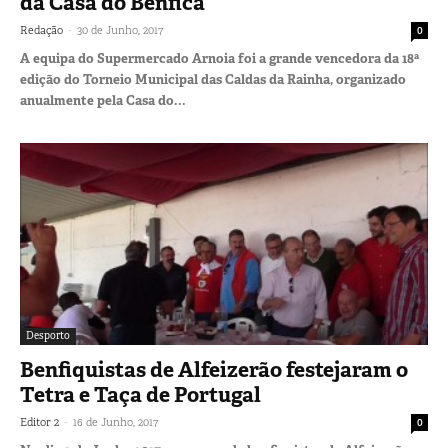
da Casa do Benfica
-
Redação
30 de Junho, 2017
0
A equipa do Supermercado Arnoia foi a grande vencedora da 18ª
edição do Torneio Municipal das Caldas da Rainha, organizado
anualmente pela Casa do...
Desporto
Benfiquistas de Alfeizerão festejaram o
Tetra e Taça de Portugal
-
Editor 2
16 de Junho, 2017
0