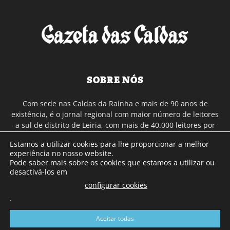
SOBRE NÓS
Com sede nas Caldas da Rainha e mais de 90 anos de
existência, é o jornal regional com maior número de leitores
a sul de distrito de Leiria, com mais de 40.000 leitores por
toda a região Oeste. Jornal com distribuição em Portugal
Estamos a utilizar cookies para lhe proporcionar a melhor
Continental e assinatura online.
experiência no nosso website.
Pode saber mais sobre os cookies que estamos a utilizar ou
desactivá-los em
SIGA-NOS
configurar cookies
.
Aceitar todas