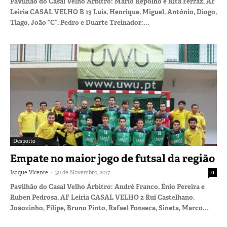
Pavilhão do Casal Velho Árbitro: Mário Repolho e Rita Ferraz, AF
Leiria CASAL VELHO B 13 Luís, Henrique, Miguel, António, Diogo,
Tiago, João “C”, Pedro e Duarte Treinador:...
Desporto
Empate no maior jogo de futsal da região
-
Isaque Vicente
30 de Novembro, 2017
0
Pavilhão do Casal Velho Árbitro: André Franco, Énio Pereira e
Ruben Pedrosa, AF Leiria CASAL VELHO 2 Rui Castelhano,
Joãozinho, Filipe, Bruno Pinto, Rafael Fonseca, Sineta, Marco...