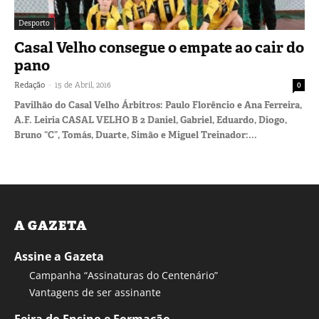
Desporto
Casal Velho consegue o empate ao cair do
pano
-
Redação
15 de Abril, 2016
0
Pavilhão do Casal Velho Árbitros: Paulo Florêncio e Ana Ferreira,
A.F. Leiria CASAL VELHO B 2 Daniel, Gabriel, Eduardo, Diogo,
Bruno “C”, Tomás, Duarte, Simão e Miguel Treinador:...
A GAZETA
Assine a Gazeta
Campanha “Assinaturas do Centenário”
Vantagens de ser assinante
Feira do Ensino e Formação