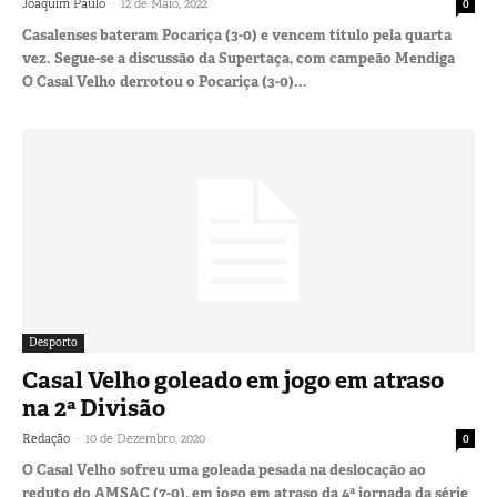
-
Joaquim Paulo
12 de Maio, 2022
0
Casalenses bateram Pocariça (3-0) e vencem título pela quarta
vez. Segue-se a discussão da Supertaça, com campeão Mendiga
O Casal Velho derrotou o Pocariça (3-0)...
Desporto
Casal Velho goleado em jogo em atraso
na 2ª Divisão
-
Redação
10 de Dezembro, 2020
0
O Casal Velho sofreu uma goleada pesada na deslocação ao
reduto do AMSAC (7-0), em jogo em atraso da 4ª jornada da série