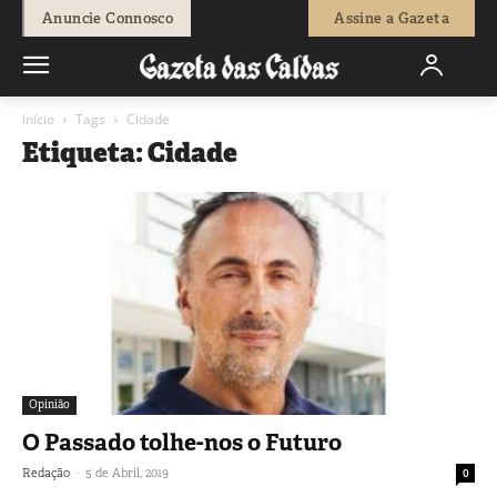
Anuncie Connosco
Assine a Gazeta
Início
Tags
Cidade
Etiqueta: Cidade
Opinião
O Passado tolhe-nos o Futuro
-
Redação
5 de Abril, 2019
0