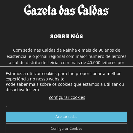
SOBRE NÓS
Com sede nas Caldas da Rainha e mais de 90 anos de
existência, é o jornal regional com maior número de leitores
a sul de distrito de Leiria, com mais de 40.000 leitores por
toda a região Oeste. Jornal com distribuição em Portugal
Estamos a utilizar cookies para lhe proporcionar a melhor
Continental e assinatura online.
experiência no nosso website.
Pode saber mais sobre os cookies que estamos a utilizar ou
desactivá-los em
SIGA-NOS
configurar cookies
.
Aceitar todas
Configurar Cookies
© Gazeta das Caldas - 2026