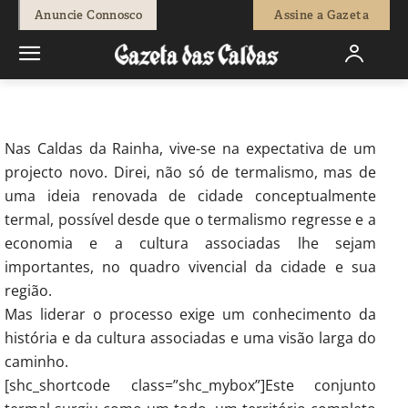
-
Redação
11 de Agosto, 2017
859
0
Anuncie Connosco
Assine a Gazeta
Início
Opinião
Correio Leitores
A cidade que não deve adiar o
futuro
Nas Caldas da Rainha, vive-se na expectativa de um
projecto novo. Direi, não só de termalismo, mas de
uma ideia renovada de cidade conceptualmente
termal, possível desde que o termalismo regresse e a
economia e a cultura associadas lhe sejam
importantes, no quadro vivencial da cidade e sua
região.
Mas liderar o processo exige um conhecimento da
história e da cultura associadas e uma visão larga do
caminho.
[shc_shortcode class=”shc_mybox”]Este conjunto