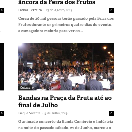
âncora da Feira dos Frutos
-
0
Fátima Ferreira
23 de Agosto, 2019
0
Cerca de 30 mil pessoas terão passado pela Feira dos
Frutos durante os primeiros quatro dias do evento,
.
a esmagadora maioria para ver os...
Cultura
Bandas na Praça da Fruta até ao
final de Julho
-
0
Isaque Vicente
5 de Julho, 2019
0
O animado concerto da Banda Comércio e Indústria
na noite do passado sábado, 29 de Junho, marcou o