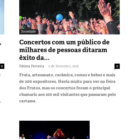
Sociedade
,
Concertos com um público de
milhares de pessoas ditaram
êxito da...
-
0
Fátima Ferreira
2 de Setembro, 2016
0
e
Fruta, artesanato, cerâmica, comes e bebes e mais
de 200 expositores. Havia muito para ver na Feira
dos Frutos, mas os concertos foram o principal
chamariz aos 100 mil visitantes que passaram pelo
,
certame.