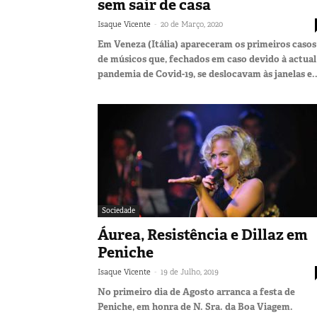
sem sair de casa
-
Isaque Vicente
20 de Março, 2020
Em Veneza (Itália) apareceram os primeiros casos
de músicos que, fechados em caso devido à actual
pandemia de Covid-19, se deslocavam às janelas e..
Sociedade
Áurea, Resistência e Dillaz em
Peniche
-
Isaque Vicente
19 de Julho, 2019
No primeiro dia de Agosto arranca a festa de
Peniche, em honra de N. Sra. da Boa Viagem.