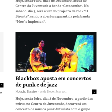
Hoje, sexta-feira, dia 2 de Dezembro, actua no
Centro da Juventude a banda "Catacombe". No
sábado, dia 3, será a vez do projecto de rock "O
Bisonte", sendo a abertura garantida pela banda
"Moe´s Implosion".
Cultura
Blackbox aposta em concertos
de punk e de jazz
0
-
Natacha Narciso
18 de Novembro, 2011
0
vo
Hoje, sexta feira, dia 18 de Novembro, a partir das
22h30, no Centro da Juventude, decorrerá um
concerto de música punk-futurista com o grupo