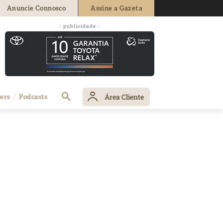
Anuncie Connosco
Assine a Gazeta
- publicidade -
Área Cliente
ers
Podcasts