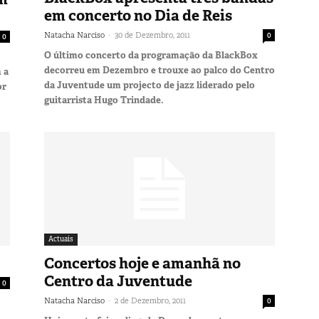
em concerto no Dia de Reis
-
Natacha Narciso
30 de Dezembro, 2011
0
0
O último concerto da programação da BlackBox
decorreu em Dezembro e trouxe ao palco do Centro
 a
da Juventude um projecto de jazz liderado pelo
or
guitarrista Hugo Trindade.
Actuais
Concertos hoje e amanhã no
Centro da Juventude
0
-
Natacha Narciso
2 de Dezembro, 2011
0