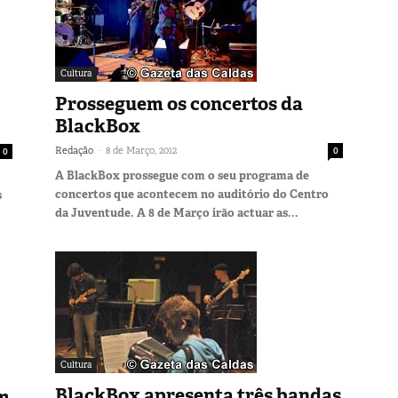
Cultura
Prosseguem os concertos da
BlackBox
-
Redação
8 de Março, 2012
0
0
A BlackBox prossegue com o seu programa de
concertos que acontecem no auditório do Centro
s
da Juventude. A 8 de Março irão actuar as...
Cultura
BlackBox apresenta três bandas
em