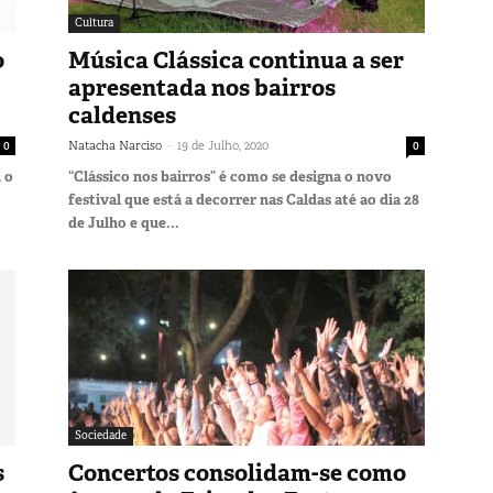
Cultura
o
Música Clássica continua a ser
apresentada nos bairros
caldenses
-
0
Natacha Narciso
19 de Julho, 2020
0
 o
“Clássico nos bairros” é como se designa o novo
festival que está a decorrer nas Caldas até ao dia 28
de Julho e que...
Sociedade
s
Concertos consolidam-se como