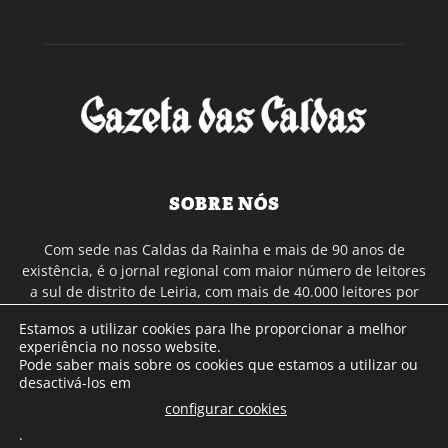
SOBRE NÓS
Com sede nas Caldas da Rainha e mais de 90 anos de
existência, é o jornal regional com maior número de leitores
a sul de distrito de Leiria, com mais de 40.000 leitores por
toda a região Oeste. Jornal com distribuição em Portugal
Estamos a utilizar cookies para lhe proporcionar a melhor
Continental e assinatura online.
experiência no nosso website.
Pode saber mais sobre os cookies que estamos a utilizar ou
desactivá-los em
SIGA-NOS
configurar cookies
.