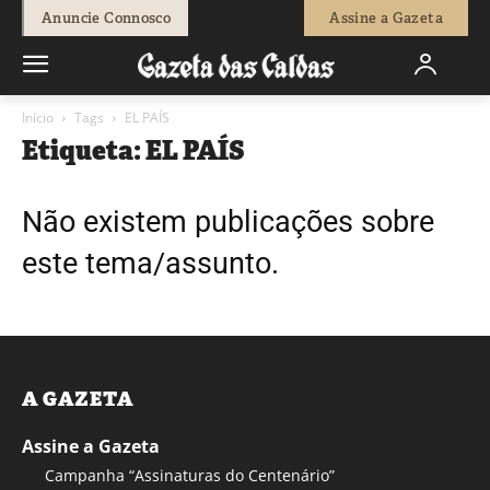
Anuncie Connosco
Assine a Gazeta
Início
Tags
EL PAÍS
Etiqueta: EL PAÍS
Não existem publicações sobre
este tema/assunto.
A GAZETA
Assine a Gazeta
Campanha “Assinaturas do Centenário”