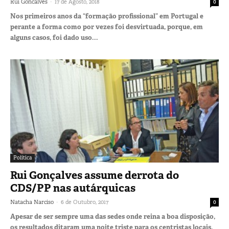
-
Rui Goncalves
17 de Agosto, 2018
0
Nos primeiros anos da “formação profissional” em Portugal e
perante a forma como por vezes foi desvirtuada, porque, em
alguns casos, foi dado uso...
Política
Rui Gonçalves assume derrota do
CDS/PP nas autárquicas
-
Natacha Narciso
6 de Outubro, 2017
0
Apesar de ser sempre uma das sedes onde reina a boa disposição,
os resultados ditaram uma noite triste para os centristas locais,