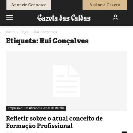
Anuncie Connosco
Assine a Gazeta
Início
Tags
Rui Gonçalves
Etiqueta: Rui Gonçalves
Emprego e Classificados Caldas da Rainha
Refletir sobre o atual conceito de
Formação Profissional