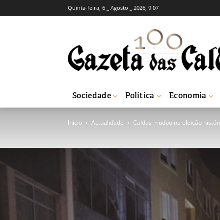
Quinta-feira, 6 _ Agosto _ 2026, 9:07
Sociedade
Política
Economia
Início
Actualidade
Caldas mudou na eleição histór