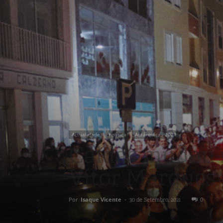
Actualidade
Política
Autárquicas 2021
Caldas mudou n
Vítor Marques
Por
Isaque Vicente
-
0
30 de Setembro, 2021