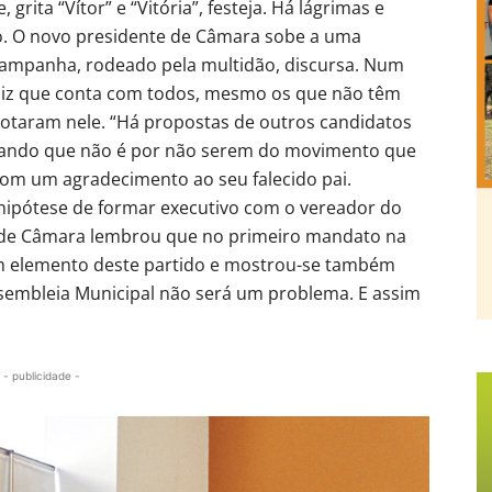
rita “Vítor” e “Vitória”, festeja. Há lágrimas e
. O novo presidente de Câmara sobe a uma
campanha, rodeado pela multidão, discursa. Num
diz que conta com todos, mesmo os que não têm
votaram nele. “Há propostas de outros candidatos
notando que não é por não serem do movimento que
com um agradecimento ao seu falecido pai.
a hipótese de formar executivo com o vereador do
e de Câmara lembrou que no primeiro mandato na
um elemento deste partido e mostrou-se também
ssembleia Municipal não será um problema. E assim
- publicidade -