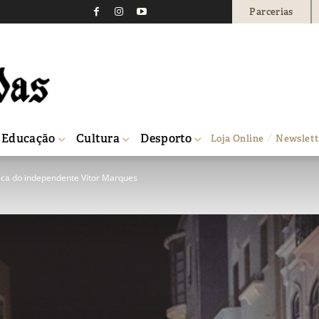
Parcerias
Educação
Cultura
Desporto
Loja Online
Newslett
ica do independente Vítor Marques