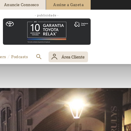
Anuncie Connosco
Assine a Gazeta
- publicidade -
Área Cliente
ers
Podcasts