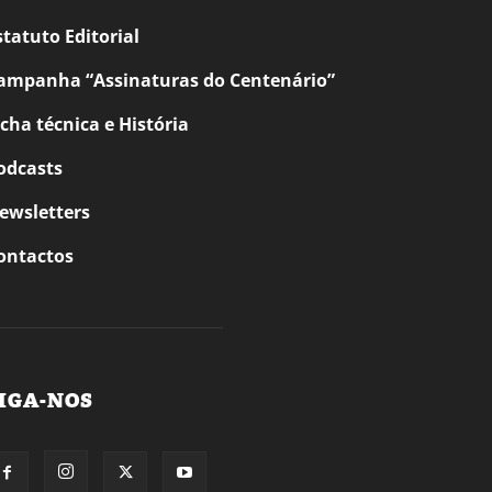
statuto Editorial
ampanha “Assinaturas do Centenário”
icha técnica e História
odcasts
ewsletters
ontactos
IGA-NOS