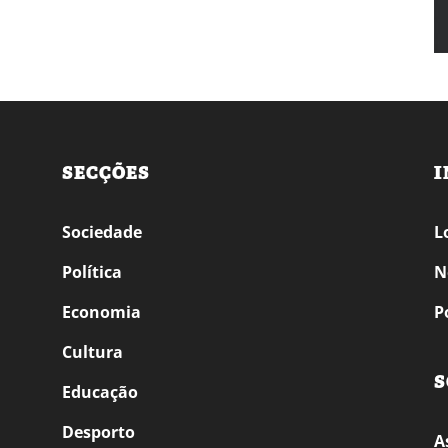
SECÇÕES
I
Sociedade
L
Política
N
Economia
P
Cultura
S
Educação
Desporto
A