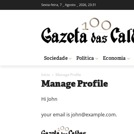
Sexta-feira, 7 _ Agosto _ 2026, 23:31
Sociedade
Política
Economia
Início
Manage Profile
Manage Profile
Hi
John
your email is
john@example.com
.