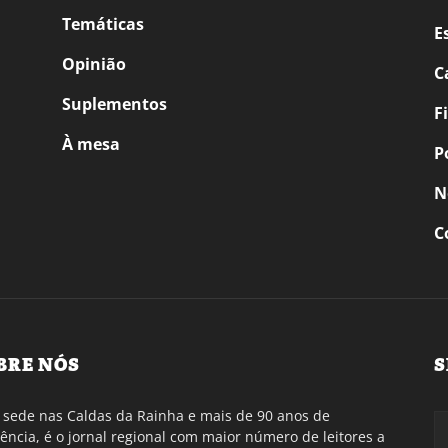
Temáticas
E
Opinião
C
Suplementos
F
À mesa
P
N
C
BRE NÓS
S
sede nas Caldas da Rainha e mais de 90 anos de
tência, é o jornal regional com maior número de leitores a