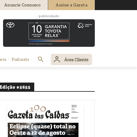
Anuncie Connosco
Assine a Gazeta
- publicidade -
Área Cliente
ers
Podcasts
Edição #5655