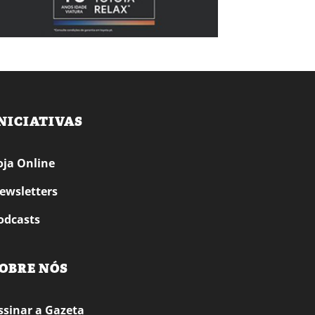
NICIATIVAS
oja Online
ewsletters
odcasts
OBRE NÓS
ssinar a Gazeta